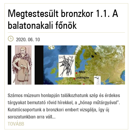
Megtestesült bronzkor 1.1. A
balatonakali főnök
2020. 06. 10
Számos múzeum honlapján találkozhatunk szép és érdekes
tárgyakat bemutató rövid hírekkel, a „hónap műtárgyával”.
Kutatócsoportunk a bronzkori embert vizsgálja, így új
sorozatunkban arra váll...
TOVÁBB