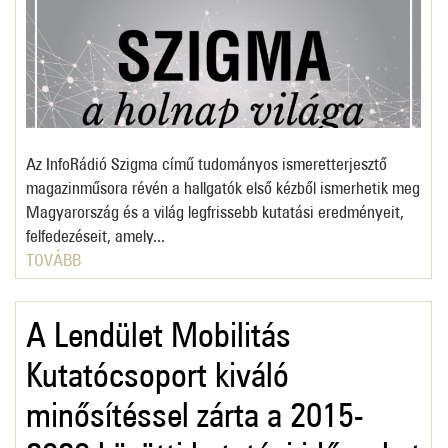
Az InfoRádió Szigma című tudományos ismeretterjesztő
magazinműsora révén a hallgatók első kézből ismerhetik meg
Magyarország és a világ legfrissebb kutatási eredményeit,
felfedezéseit, amely...
TOVÁBB
A Lendület Mobilitás
Kutatócsoport kiváló
minősítéssel zárta a 2015-
2020 közötti kutatási időszakot