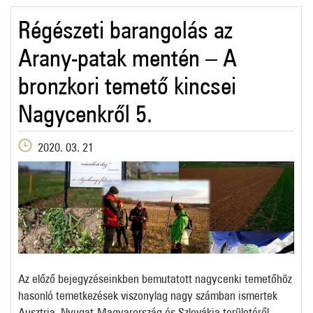
Régészeti barangolás az
Arany-patak mentén – A
bronzkori temető kincsei
Nagycenkről 5.
2020. 03. 21
Az előző bejegyzéseinkben bemutatott nagycenki temetőhöz
hasonló temetkezések viszonylag nagy számban ismertek
Ausztria, Nyugat-Magyarország és Szlovákia területéről.