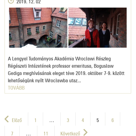
2019. 12. 02
A Lengyel Tudományos Akadémia Wrocławi Részleg
Régészeti Intézetének professor emeritusa, Bogusław
Gediga meghívásának eleget téve 2019. október 7-9. között
lehetőségünk nyílt Wrocławba utaz...
TOVÁBB
Elöző
1
…
3
4
5
6
7
…
11
Következő