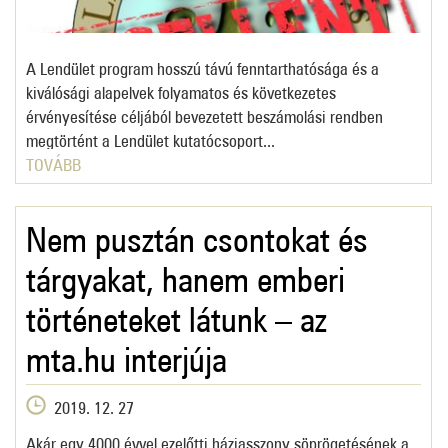
A Lendület program hosszú távú fenntarthatósága és a
kiválósági alapelvek folyamatos és következetes
érvényesítése céljából bevezetett beszámolási rendben
megtörtént a Lendület kutatócsoport...
TOVÁBB
Nem pusztán csontokat és
tárgyakat, hanem emberi
történeteket látunk – az
mta.hu interjúja
2019. 12. 27
Akár egy 4000 évvel ezelőtti háziasszony söprögetésének a