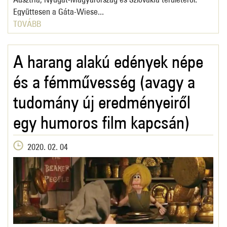
Együttesen a Gáta-Wiese...
TOVÁBB
A harang alakú edények népe
és a fémművesség (avagy a
tudomány új eredményeiről
egy humoros film kapcsán)
2020. 02. 04