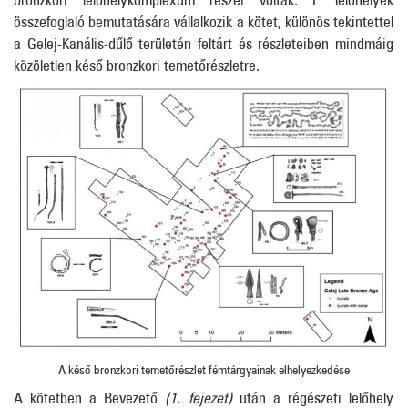
összefoglaló bemutatására vállalkozik a kötet, különös tekintettel
a Gelej-Kanális-dűlő területén feltárt és részleteiben mindmáig
közöletlen késő bronzkori temetőrészletre.
A késő bronzkori temetőrészlet fémtárgyainak elhelyezkedése
A kötetben a Bevezető
(1. fejezet)
után a régészeti lelőhely