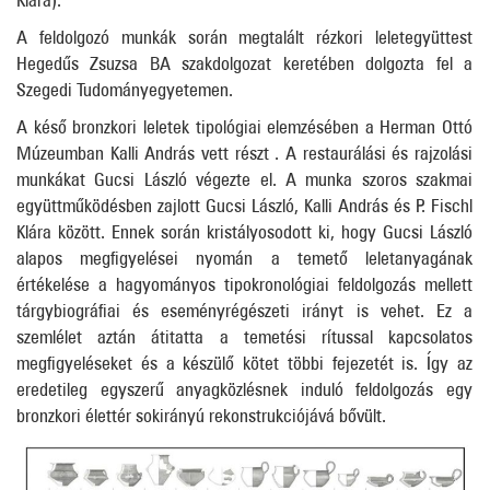
A feldolgozó munkák során megtalált rézkori leletegyüttest
Hegedűs Zsuzsa BA szakdolgozat keretében dolgozta fel a
Szegedi Tudományegyetemen.
A késő bronzkori leletek tipológiai elemzésében a Herman Ottó
Múzeumban Kalli András vett részt . A restaurálási és rajzolási
munkákat Gucsi László végezte el. A munka szoros szakmai
együttműködésben zajlott Gucsi László, Kalli András és P. Fischl
Klára között. Ennek során kristályosodott ki, hogy Gucsi László
alapos megfigyelései nyomán a temető leletanyagának
értékelése a hagyományos tipokronológiai feldolgozás mellett
tárgybiográfiai és eseményrégészeti irányt is vehet. Ez a
szemlélet aztán átitatta a temetési rítussal kapcsolatos
megfigyeléseket és a készülő kötet többi fejezetét is. Így az
eredetileg egyszerű anyagközlésnek induló feldolgozás egy
bronzkori élettér sokirányú rekonstrukciójává bővült.