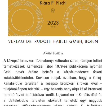
A kötet borítója
A középső bronzkori füzesabonyi kultúrába sorolt, Gelejen feltárt
temetkezések Kemenczei Tibor 1979-es publikációja nyomán
Gelej nevét örökre beírták a Kárpát-medence őskori
kutatástörténetébe. Kevesen tudják azonban, hogy a Gelej-
Kanális-dűlő területén a középső bronzkori sírokon kívül –
tulajdonképpen felettük – egy hasonló nagyságú késő bronzkori
temetőrészlet is feltárásra került. Ugyanakkor a Kanális-dűlő és
a Beltelek-dűlő területén előkerült temetők egy nagyobb
bronzkori lelőhelykomplexum részei voltak. E lelőhelyek