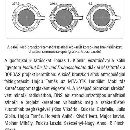
A geleji késő bronzkori temetőrészletből előkerült korsók hasának felülnézeti
díszítési szimmetriaképei (grafika: Gucsi László)
A geofizikai kutatásokat Tobias L. Kienlin vezetésével a Kölni
Egyetem
Institut für Ur-und Frühgeschichte
diákjai készítették a
BORBAS projekt keretében. A késő bronzkori sírok antropológiai
feldolgozását Hajdu Tamás az MTA-BTK Lendület Mobilitás
Kutatócsoport tagjaként végezte el. A középső bronzkori sírokból
vett minták radiokarbon, DNS és stronciumizotópos analízisei
szintén e projekt keretében valósultak meg a szakterületek
kutatóinak segítségével (Kiss Viktória, Kulcsár Gabriella, Julia
Giblin, Hajdu Tamás, Horváth Anikó, Kővári Ivett, Major István,
Molnár Mihály, Palcsu László, Szécsényi-Nagy Anna, P. Fischl
Klára).