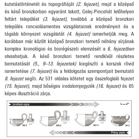
kutatástörténetét és topográfiáját
(2. fejezet),
majd a középső
és késő bronzkorban egyaránt lakott, Gelej-Pincehát lelőhelyen
feltárt települést
(3. fejezet),
továbbá
a
középső bronzkori
település roncsolásmentes vizsgálatainak eredményeit és a
tágabb környezet vizsgálatát
(4. fejezet)
ismerhetjük meg. A
korábban már közölt középső bronzkori temető néhány sírjának
komplex kronológiai és biorégészeti elemzését a
6. fejezetben
olvashatjuk. A késő bronzkori temető rendkívül részletes
bemutatását
(5., 9–13. fejezetek)
kiegészíti a korszak rövid
ismertetése
(7. fejezet)
és a feldolgozás szempontjait bemutató
8. fejezet
segíti. Az 531 oldalas kötetet egy összefoglaló fejezet
(15. fejezet)
, majd bőséges irodalomjegyzék
(16. fejezet)
és 65
képes illusztráció zárja.