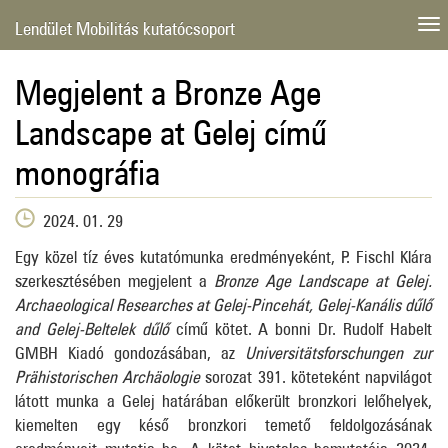
Lendület Mobilitás kutatócsoport
Megjelent a Bronze Age
Landscape at Gelej című
monográfia
2024. 01. 29
Egy közel tíz éves kutatómunka eredményeként, P. Fischl Klára
szerkesztésében megjelent a
Bronze Age Landscape at Gelej.
Archaeological Researches at Gelej-Pincehát, Gelej-Kanális dűlő
and Gelej-Beltelek dűlő
című kötet. A bonni Dr. Rudolf Habelt
GMBH Kiadó gondozásában, az
Universitätsforschungen zur
Prähistorischen Archäologie
sorozat 391. köteteként napvilágot
látott munka a Gelej határában előkerült bronzkori lelőhelyek,
kiemelten egy késő bronzkori temető feldolgozásának
eredményeit mutatja be. A kötet hivatalos bemutatója 2024.