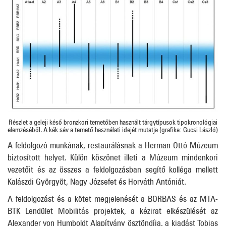
Részlet a geleji késő bronzkori temetőben használt tárgytípusok tipokronológiai
elemzéséből. A kék sáv a temető használati idejét mutatja (grafika: Gucsi László)
A feldolgozó munkának, restaurálásnak a Herman Ottó Múzeum
biztosított helyet. Külön köszönet illeti a Múzeum mindenkori
vezetőit és az összes a feldolgozásban segítő kolléga mellett
Kalászdi Györgyöt, Nagy Józsefet és Horváth Antóniát.
A feldolgozást és a kötet megjelenését a BORBAS és az MTA-
BTK Lendület Mobilitás projektek, a kézirat elkészülését az
Alexander von Humboldt Alapítvány ösztöndíja, a kiadást Tobias