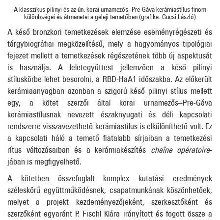
A klasszikus pilinyi és az ún. korai urnamezős–Pre-Gáva kerámiastílus finom
különbségei és átmenetei a geleji temetőben (grafika: Gucsi László)
A késő bronzkori temetkezések elemzése eseményrégészeti és
tárgybiográfiai megközelítésű, mely a hagyományos tipológiai
fejezet mellett a temetkezések régészetének több új aspektusát
is használja. A leletegyüttest jellemzően a késő pilinyi
stíluskörbe lehet besorolni, a RBD−HaA1 időszakba. Az előkerült
kerámiaanyagban azonban a szigorú késő pilinyi stílus mellett
egy, a kötet szerzői által korai urnamezős–Pre-Gáva
kerámiastílusnak nevezett északnyugati és déli kapcsolati
rendszerre visszavezethető kerámiastílus is elkülöníthető volt. Ez
a kapcsolati háló a temető fiatalabb sírjaiban a temetkezési
rítus változásaiban és a kerámiakészítés
chaîne opératoire
-
jában is megfigyelhető.
A kötetben összefoglalt komplex kutatási eredmények
széleskörű együttműködésnek, csapatmunkának köszönhetőek,
melyet a projekt kezdeményezőjeként, szerkesztőként és
szerzőként egyaránt P. Fischl Klára irányított és fogott össze a