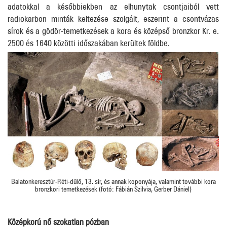
adatokkal a későbbiekben az elhunytak csontjaiból vett
radiokarbon minták keltezése szolgált, eszerint a csontvázas
sírok és a gödör-temetkezések a kora és középső bronzkor Kr. e.
2500 és 1640 közötti időszakában kerültek földbe.
Balatonkeresztúr-Réti-dűlő, 13. sír, és annak koponyája, valamint további kora
bronzkori temetkezések (fotó: Fábián Szilvia, Gerber Dániel)
Középkorú nő szokatlan pózban