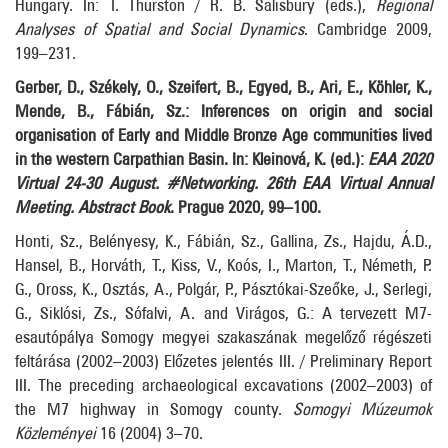
Hungary. In: T. Thurston / R. B. Salisbury (eds.),
Regional
Analyses of Spatial and Social Dynamics
. Cambridge 2009,
199–231.
Gerber, D., Székely, O., Szeifert, B., Egyed, B., Ari, E., Köhler, K.,
Mende, B., Fábián, Sz.: Inferences on origin and social
organisation of Early and Middle Bronze Age communities lived
in the western Carpathian Basin. In: Kleinová, K. (ed.):
EAA 2020
Virtual 24-30 August. #Networking. 26th EAA Virtual Annual
Meeting. Abstract Book
. Prague 2020, 99–100.
Honti, Sz., Belényesy, K., Fábián, Sz., Gallina, Zs., Hajdu, Á.D.,
Hansel, B., Horváth, T., Kiss, V., Koós, I., Marton, T., Németh, P.
G., Oross, K., Osztás, A., Polgár, P., Pásztókai-Szeőke, J., Serlegi,
G., Siklósi, Zs., Sófalvi, A. and Virágos, G.: A tervezett M7-
esautópálya Somogy megyei szakaszának megelőző régészeti
feltárása (2002–2003) Előzetes jelentés III. / Preliminary Report
III. The preceding archaeological excavations (2002–2003) of
the M7 highway in Somogy county.
Somogyi Múzeumok
Közleményei
16 (2004) 3–70.