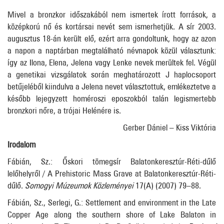
Mivel a bronzkor időszakából nem ismertek írott források, a
középkorú nő és kortársai nevét sem ismerhetjük. A sír 2003.
augusztus 18-án került elő, ezért arra gondoltunk, hogy az azon
a napon a naptárban megtalálható névnapok közül választunk:
így az Ilona, Elena, Jelena vagy Lenke nevek merültek fel. Végül
a genetikai vizsgálatok során meghatározott J haplocsoport
betűjeléből kiindulva a Jelena nevet választottuk, emlékeztetve a
később lejegyzett homéroszi eposzokból talán legismertebb
bronzkori nőre, a trójai Helénére is.
Gerber Dániel – Kiss Viktória
Irodalom
Fábián, Sz.: Őskori tömegsír Balatonkeresztúr-Réti-dűlő
lelőhelyről / A Prehistoric Mass Grave at Balatonkeresztúr-Réti-
dűlő.
Somogyi Múzeumok Közleményei
17(A) (2007) 79–88.
Fábián, Sz., Serlegi, G.: Settlement and environment in the Late
Copper Age along the southern shore of Lake Balaton in