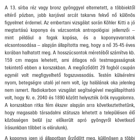
A 13. sírba réz vagy bronz gyönggyel eltemetett, a többiektől
eltérő pózban, jobb karjával arcát takarva fekvő nő különös
figyelmet érdemel. Az embertani vizsgálat során Köhler Kitti a jó
megtartású koponya és vázcsontok antropológiai jellemzői –
mint például a fogak kopása, és a koponyavarratok
elcsontosodása – alapján állapította meg, hogy a nő 35-45 éves
korában halhatott meg. A hosszúcsontok méretéből számítva kb.
159 cm magas lehetett, ami átlagos női testmagasságnak
tekintető ebben a korszakban. A megőrződött 29 fogból csupán
egynél volt megfigyelhető fogszuvasodás. Testén külsérelmi
nyom, betegségre utaló jel nem volt, így halálának oka jelenleg
nem ismert. Radiokarbon vizsgálat segítségével megállapítható
volt, hogy Kr. e. 2040 és 1890 között helyezték örök nyugalomra.
A korszakban ritka fém ékszer alapján arra következtethetünk,
hogy magasabb társadalmi státusza lehetett a településen élő
közösségen belül (az előkerült apró gyöngyről következő
írásunkban többet is elárulunk).
A koponya igen jó állapotban őrződött meg, különösen a többi