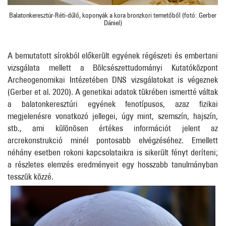
Balatonkeresztúr-Réti-dűlő, koponyák a kora bronzkori temetőből (fotó: Gerber
Dániel)
A bemutatott sírokból előkerült egyének régészeti és embertani
vizsgálata mellett a Bölcsészettudományi Kutatóközpont
Archeogenomikai Intézetében DNS vizsgálatokat is végeznek
(Gerber et al. 2020). A genetikai adatok tükrében ismertté váltak
a balatonkeresztúri egyének fenotípusos, azaz fizikai
megjelenésre vonatkozó jellegei, úgy mint, szemszín, hajszín,
stb., ami különösen értékes információt jelent az
arcrekonstrukció minél pontosabb elvégzéséhez. Emellett
néhány esetben rokoni kapcsolataikra is sikerült fényt deríteni;
a részletes elemzés eredményeit egy hosszabb tanulmányban
tesszük közzé.