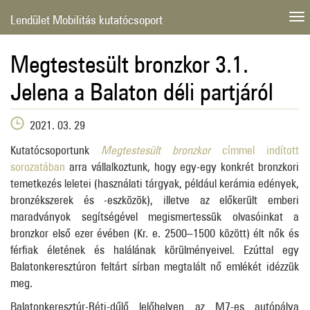
Lendület Mobilitás kutatócsoport
Megtestesült bronzkor 3.1.
Jelena a Balaton déli partjáról
2021. 03. 29
Kutatócsoportunk
Megtestesült bronzkor
címmel indított
sorozatában
arra vállalkoztunk, hogy egy-egy konkrét bronzkori
temetkezés leletei (használati tárgyak, például kerámia edények,
bronzékszerek és -eszközök), illetve az előkerült emberi
maradványok segítségével megismertessük olvasóinkat a
bronzkor első ezer évében (Kr. e. 2500–1500 között) élt nők és
férfiak életének és halálának körülményeivel. Ezúttal egy
Balatonkeresztúron feltárt sírban megtalált nő emlékét idézzük
meg.
Balatonkeresztúr-Réti-dűlő lelőhelyen az M7-es autópálya