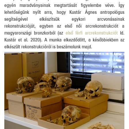
egyén maradványainak megtartását figyelembe véve. Így
lehetőségünk nyílt arra, hogy Kustár Ágnes antropológus
segítségével elkészítsük egykori arcvonásainak
rekonstrukcióját, egyben az első női arcrekonstrukciót a
magyarországi bronzkorból (az
első férfi arcrekonstrukciót
ld.
Kustár et al. 2020). A munka elkezdődött, a későbbiekben az
elkészült rekonstrukcióról is beszámolunk majd.