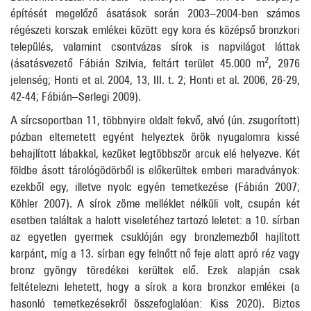
építését megelőző ásatások során 2003–2004-ben számos
régészeti korszak emlékei között egy kora és középső bronzkori
település, valamint csontvázas sírok is napvilágot láttak
2
(ásatásvezető Fábián Szilvia, feltárt terület 45.000 m
, 2976
jelenség; Honti et al. 2004, 13, III. t. 2; Honti et al. 2006, 26-29,
42-44; Fábián–Serlegi 2009).
A sírcsoportban 11, többnyire oldalt fekvő, alvó (ún. zsugorított)
pózban eltemetett egyént helyeztek örök nyugalomra kissé
behajlított lábakkal, kezüket legtöbbször arcuk elé helyezve. Két
földbe ásott tárológödörből is előkerültek emberi maradványok:
ezekből egy, illetve nyolc egyén temetkezése (Fábián 2007;
Köhler 2007). A sírok zöme melléklet nélküli volt, csupán két
esetben találtak a halott viseletéhez tartozó leletet: a 10. sírban
az egyetlen gyermek csuklóján egy bronzlemezből hajlított
karpánt, míg a 13. sírban egy felnőtt nő feje alatt apró réz vagy
bronz gyöngy töredékei kerültek elő. Ezek alapján csak
feltételezni lehetett, hogy a sírok a kora bronzkor emlékei (a
hasonló temetkezésekről összefoglalóan: Kiss 2020). Biztos