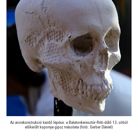
Az arcrekonstrukció kezdő lépése: a Balatonkeresztúr-Réti-dűlő 13. sírból
előkerült koponya gipsz másolata (fotó: Gerber Dániel)