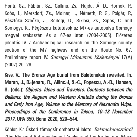
Honti, Sz., Fábián, Sz., Gallina, Zs., Hajdu, Á. D., Hornok, P.,
Koós, I., Mersdorf, Zs., Molnár, I., Németh, P. G., Polgár, P.,
Pásztókai-Szeőke, J., Serlegi, G., Siklósi, Zs., Sipos, C. and
Somogyi, K.: Régészeti kutatások az M7-es autópálya Somogy
megyei szakaszán és a 67-es úton (2004-2005). Előzetes
jelentés IV. / Archaeological research on the Somogy county
section of the M7 highway and on the Route No. 67.
Preliminary report IV.
Somogyi Múzeumok Közleményei
17(A)
(2007) 26–29.
Kiss, V.: The Bronze Age burial from Balatonakali revisited. In:
Maran, J., Băjenaru, R., Ailincăi, S.-C., Popescu, A.-D., Hansen,
S. (eds.):
Objects, Ideas and Travelers. Contacts between the
Balkans, the Aegean and Western Anatolia during the Bronze
and Early Iron Age, Volume to the Memory of Alexandru Vulpe.
Proceedings of the Conference in Tulcea, 10–13 November
2017.
UPA 350, Bonn 2020, 529–544.
Köhler, K.: Őskori tömegsír embertani leletei
Balatonkeresztúrról
/
The Physical Anthropological Analysis of the Prehistoric Mass